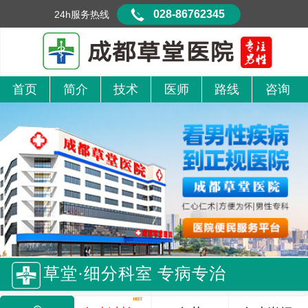
028-86762345
24h服务热线
首页
简介
技术
医师
路线
咨询
草堂·细分科室 专病专治