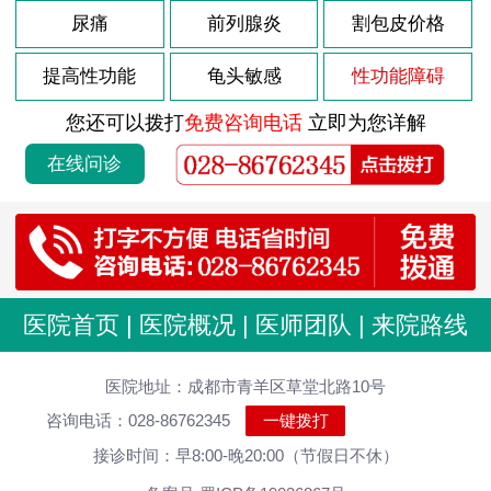
2021-12-08
尿痛
前列腺炎
割包皮价格
男性包茎到底是怎么回事呢
2021-12-06
导致男性阳痿的原因是哪些
提高性功能
龟头敏感
性功能障碍
2021-12-05
导致前列腺增大有哪些原因
您还可以拨打
免费咨询电话
立即为您详解
2021-12-04
双侧精索静脉曲张的危害是什么
在线问诊
2021-12-03
得了前列腺钙化要注意什么？
2021-12-02
男性患有前列腺痛都有哪些症状
2021-12-01
预防前列腺肥大有什么方法
2021-11-30
中度精索静脉曲张后果严重吗
医院首页
|
医院概况
|
医师团队
|
来院路线
2021-11-27
男人日常如何保养前列腺
2021-11-26
医院地址：成都市青羊区草堂北路10号
男性前列腺痛是怎么回事
咨询电话：028-86762345
一键拨打
2021-11-25
精囊炎有什么临床症状
接诊时间：早8:00-晚20:00（节假日不休）
2021-11-24
前列腺痛都有哪些表现