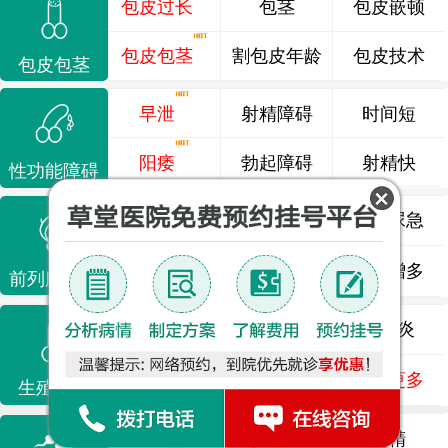
包皮过长
包茎
包皮嵌顿
包皮包茎
割包皮年龄
包皮技术
包皮包茎
早泄
射精障碍
时间短
阳痿
勃起障碍
射精快
性功能障碍
前列腺炎
前列腺痛
尿频尿急
前列腺增生
排尿不畅
夜尿增多
前列腺疾病
龟头炎
睾丸炎
尿道炎
尿相关
泌尿感染
了解更多
生殖感染
死精
少精
弱精